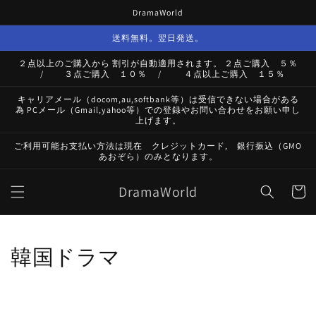
コンテ
DramaWorld
ンツに
進む
送料無料。翌日発送。
２点以上のご購入から 割引が自動適用されます。 ２点ご購入 ５％
/ ３点ご購入 １０％ / ４点以上ご購入 １５％
キャリアメール（docom,au,softbank等）は受信できない場合がある
為 PCメール（Gmail,yahoo等）での登録やお問い合わせをお願い申し
上げます。
ご利用可能お支払い方法は現在 クレジットカード, 銀行振込（GMO
あおぞら）のみとなります。
カ
DramaWorld
ー
ト
コ
韓国ドラマ
レ
ク