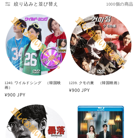
絞り込みと並び替え
1000個の商品
シ
ョ
ン
:
1240. ワイルドシング （韓国映
1239. クモの巣 （韓国映画）
画）
通
¥900 JPY
通
¥900 JPY
常
常
価
価
格
格