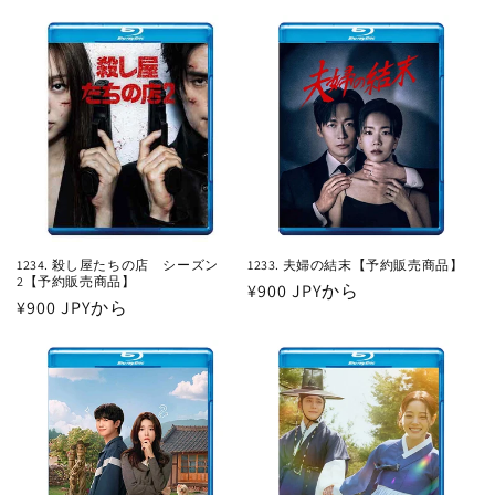
常
常
価
価
格
格
1234. 殺し屋たちの店 シーズン
1233. 夫婦の結末【予約販売商品】
2【予約販売商品】
通
¥900 JPYから
通
¥900 JPYから
常
常
価
価
格
格