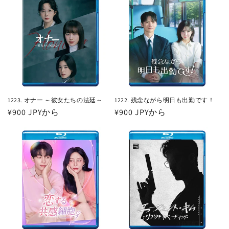
格
格
1223. オナー ～彼女たちの法廷～
1222. 残念ながら明日も出勤です！
通
¥900 JPYから
通
¥900 JPYから
常
常
価
価
格
格