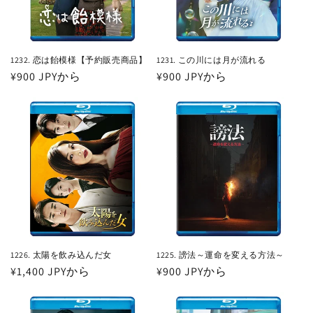
1232. 恋は飴模様【予約販売商品】
1231. この川には月が流れる
通
¥900 JPYから
通
¥900 JPYから
常
常
価
価
格
格
1226. 太陽を飲み込んだ女
1225. 謗法～運命を変える方法～
通
¥1,400 JPYから
通
¥900 JPYから
常
常
価
価