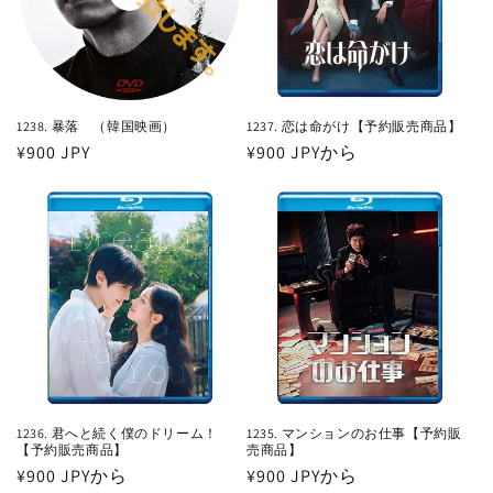
1238. 暴落 （韓国映画）
1237. 恋は命がけ【予約販売商品】
通
¥900 JPY
通
¥900 JPYから
常
常
価
価
格
格
1236. 君へと続く僕のドリーム！
1235. マンションのお仕事【予約販
【予約販売商品】
売商品】
通
¥900 JPYから
通
¥900 JPYから