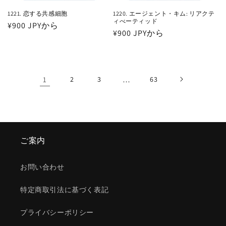
1221. 恋する共感細胞
1220. エージェント・キム: リアクテ
ィべーティッド
通
¥900 JPYから
通
¥900 JPYから
常
常
価
価
格
格
1
2
3
…
63
ご案内
お問い合わせ
特定商取引法に基づく表記
プライバシーポリシー