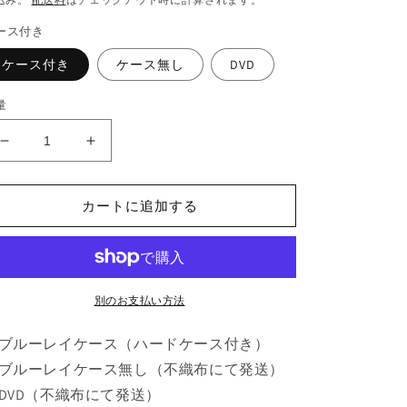
価
ース付き
格
ケース付き
ケース無し
DVD
量
318.
318.
キ
キ
ル
ル
カートに追加する
ヒ
ヒ
ー
ー
ル
ル
の
の
数
数
別のお支払い方法
量
量
ブルーレイケース（ハードケース付き）
を
を
減
増
ブルーレイケース無し（不織布にて発送）
ら
や
DVD（不織布にて発送）