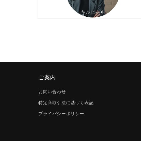
モ
ー
ダ
ル
で
メ
デ
ィ
ア
(4)
ご案内
を
開
く
お問い合わせ
特定商取引法に基づく表記
プライバシーポリシー