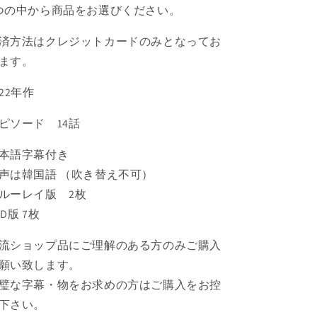
す
す
つの中から商品をお選びください。
済方法はクレジットカードのみとなってお
ます。
022年作
ピソード 14話
本語字幕付き
声は韓国語 （吹き替え不可）
ルーレイ版 2枚
VD版 7枚
流ショップ品にご理解のある方のみご購入
願い致します。
璧な字幕・物をお求めの方はご購入をお控
下さい。