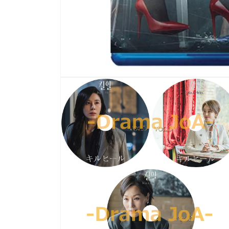
モ
ー
ダ
ル
で
メ
デ
ィ
ア
(1)
を
開
く