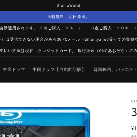
DramaWorld
送料無料。翌日発送。
が自動適用されます。 ２点ご購入 ５％ / ３点ご購入 １０％
bank等）は受信できない場合がある為 PCメール（Gmail,yahoo等）
支払い方法は現在 クレジットカード, 銀行振込（GMOあおぞら）の
中国ドラマ
中国ドラマ【自動翻訳版】
韓国映画、バラエテ
DR
¥1
税