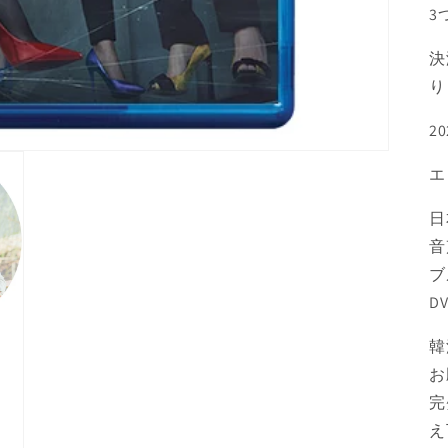
3
決
り
2
エ
日
音
ブ
D
韓
お
完
え