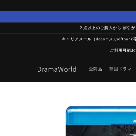
コンテ
ンツに
進む
２点以上のご購入から 割引
キャリアメール（docom,au,soft
ご利用可能お
DramaWorld
全商品
韓国ドラマ
商品情
報にス
キップ