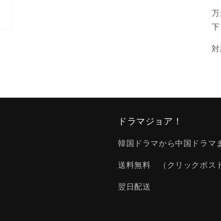
万
下
対
ドラマジョア！
韓国ドラマから中国ドラマ
送料無料 （クリックポス
翌日配送