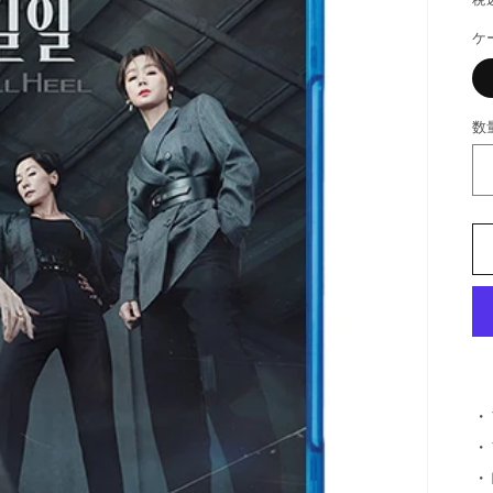
ケ
数
・
・
・