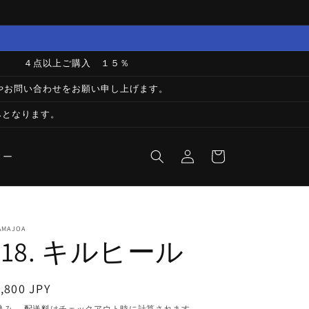
 / ４点以上ご購入 １５％
での登録やお問い合わせをお願い申し上げます。
みとなります。
ロ
カ
グ
ー
ィー
イ
ト
ン
AMAJOA
318. キルヒール
通
,800 JPY
常
込み。
配送料
はチェックアウト時に計算されます。