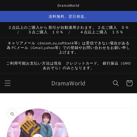
コンテ
DramaWorld
ンツに
進む
送料無料。翌日発送。
２点以上のご購入から 割引が自動適用されます。 ２点ご購入 ５％
/ ３点ご購入 １０％ / ４点以上ご購入 １５％
キャリアメール（docom,au,softbank等）は受信できない場合がある
為 PCメール（Gmail,yahoo等）での登録やお問い合わせをお願い申し
上げます。
ご利用可能お支払い方法は現在 クレジットカード, 銀行振込（GMO
あおぞら）のみとなります。
カ
DramaWorld
ー
ト
商品情
報にス
キップ