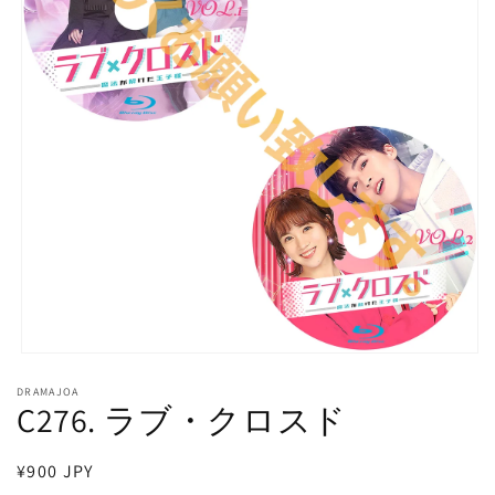
モ
ー
DRAMAJOA
ダ
C276. ラブ・クロスド
ル
で
メ
通
¥900 JPY
デ