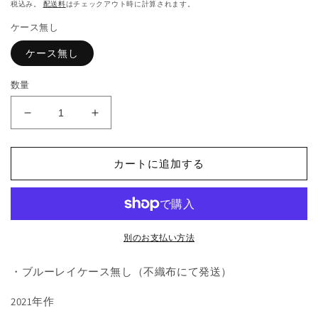
常
ィ
税込み。
配送料
はチェックアウト時に計算されます。
価
ア
ケース無し
(1)
格
を
ケース無し
開
く
数量
C276.
C276.
ラ
ラ
ブ・
ブ・
カートに追加する
ク
ク
ロ
ロ
ス
ス
ド
ド
の
の
別のお支払い方法
数
数
量
量
・ブルーレイケース無し（不織布にて発送）
を
を
2021年作
減
増