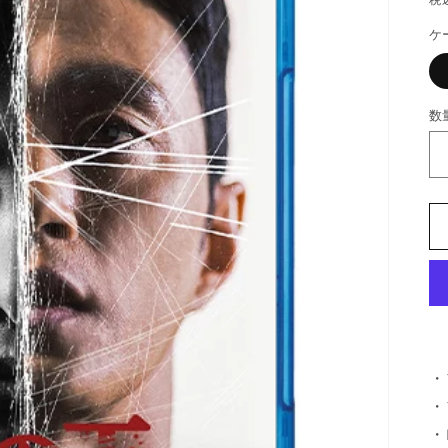
ケ
数
・
・
・