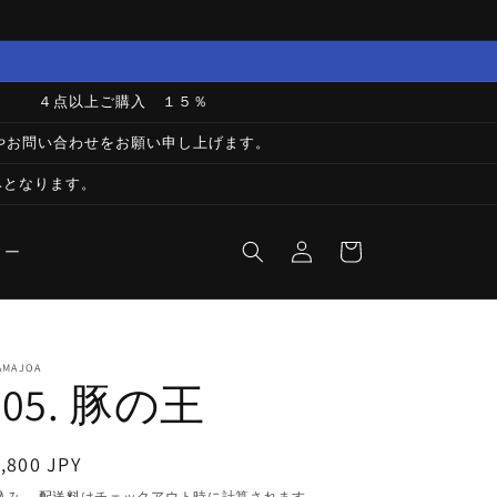
 / ４点以上ご購入 １５％
での登録やお問い合わせをお願い申し上げます。
みとなります。
ロ
カ
グ
ー
ィー
イ
ト
ン
AMAJOA
505. 豚の王
通
,800 JPY
常
込み。
配送料
はチェックアウト時に計算されます。