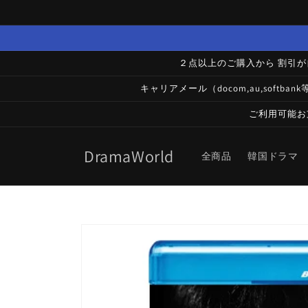
コンテ
ンツに
進む
２点以上のご購入から 割引
キャリアメール（docom,au,soft
ご利用可能お
DramaWorld
全商品
韓国ドラマ
商品情
報にス
キップ