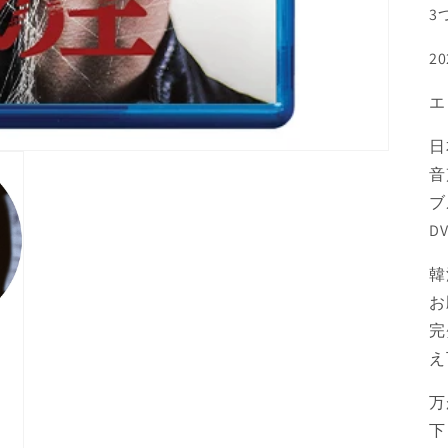
3
2
エ
日
音
ブ
D
韓
お
完
え
万
下