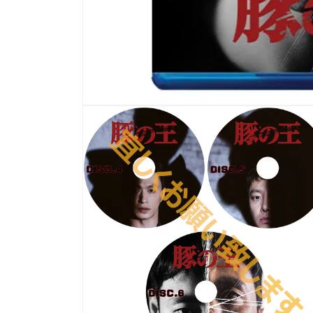
モ
ー
ダ
ル
で
メ
デ
ィ
ア
(1)
を
開
く