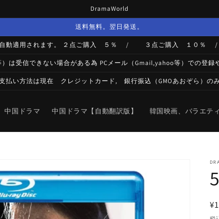
DramaWorld
送料無料。翌日発送。
が自動適用されます。 ２点ご購入 ５％ / ３点ご購入 １０％
bank等）は受信できない場合がある為 PCメール（Gmail,yahoo等）
支払い方法は現在 クレジットカード, 銀行振込（GMOあおぞら）の
中国ドラマ
中国ドラマ【自動翻訳版】
韓国映画、バラエテ
DR
¥1
税