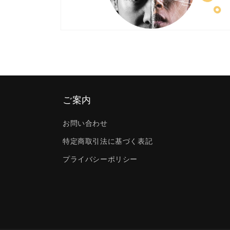
モ
ー
ダ
ル
で
メ
デ
ご案内
ィ
ア
(4)
お問い合わせ
を
開
特定商取引法に基づく表記
く
プライバシーポリシー