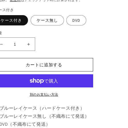
価
ース付き
格
ケース付き
ケース無し
DVD
量
505.
505.
豚
豚
の
の
カートに追加する
王
王
の
の
数
数
量
量
を
を
別のお支払い方法
減
増
ブルーレイケース（ハードケース付き）
ら
や
す
す
ブルーレイケース無し（不織布にて発送）
DVD（不織布にて発送）