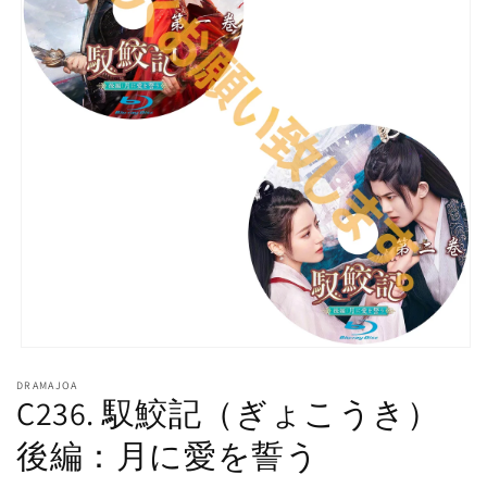
モ
ー
DRAMAJOA
ダ
C236. 馭鮫記（ぎょこうき）
ル
で
後編：月に愛を誓う
メ
デ