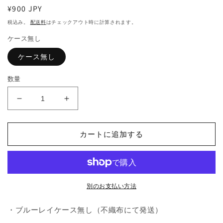
ィ
通
¥900 JPY
ア
常
(1)
税込み。
配送料
はチェックアウト時に計算されます。
を
価
開
ケース無し
格
く
ケース無し
数量
C236.
C236.
馭
馭
鮫
鮫
カートに追加する
記
記
（ぎ
（ぎ
ょ
ょ
こ
こ
う
う
別のお支払い方法
き）
き）
後
後
・ブルーレイケース無し（不織布にて発送）
編：
編：