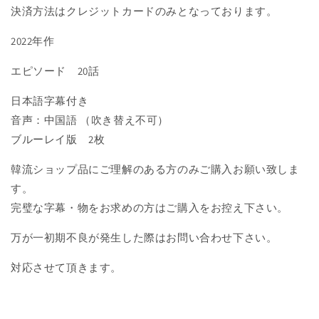
決済方法はクレジットカードのみとなっております。
月
月
に
に
2022年作
愛
愛
を
を
エピソード 20話
誓
誓
う
う
日本語字幕付き
の
の
音声：中国語 （吹き替え不可）
数
数
ブルーレイ版 2枚
量
量
を
を
韓流ショップ品にご理解のある方のみご購入お願い致しま
減
増
す。
ら
や
完璧な字幕・物をお求めの方はご購入をお控え下さい。
す
す
万が一初期不良が発生した際はお問い合わせ下さい。
対応させて頂きます。