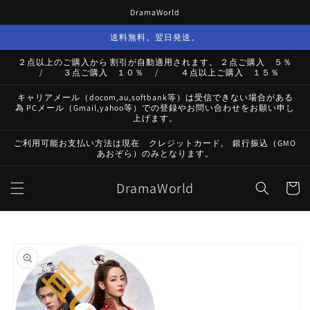
コンテ
DramaWorld
ンツに
進む
送料無料。翌日発送。
２点以上のご購入から 割引が自動適用されます。 ２点ご購入 ５％
/ ３点ご購入 １０％ / ４点以上ご購入 １５％
キャリアメール（docom,au,softbank等）は受信できない場合がある
為 PCメール（Gmail,yahoo等）での登録やお問い合わせをお願い申し
上げます。
ご利用可能お支払い方法は現在 クレジットカード, 銀行振込（GMO
あおぞら）のみとなります。
カ
DramaWorld
ー
ト
商品情
報にス
キップ