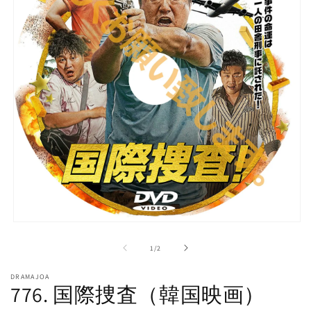
モ
ー
の
1
/
2
ダ
ル
DRAMAJOA
で
776. 国際捜査（韓国映画）
メ
デ