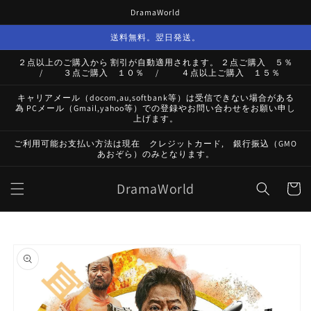
コンテ
DramaWorld
ンツに
進む
送料無料。翌日発送。
２点以上のご購入から 割引が自動適用されます。 ２点ご購入 ５％
/ ３点ご購入 １０％ / ４点以上ご購入 １５％
キャリアメール（docom,au,softbank等）は受信できない場合がある
為 PCメール（Gmail,yahoo等）での登録やお問い合わせをお願い申し
上げます。
ご利用可能お支払い方法は現在 クレジットカード, 銀行振込（GMO
あおぞら）のみとなります。
カ
DramaWorld
ー
ト
商品情
報にス
キップ