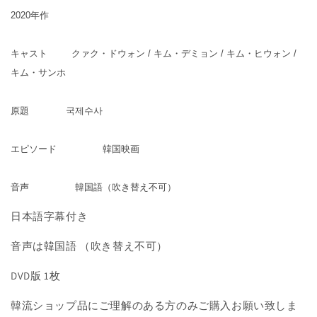
数
数
2020年作
量
量
を
を
減
増
キャスト クァク・ドウォン / キム・デミョン / キム・ヒウォン /
ら
や
キム・サンホ
す
す
原題 국제수사
エピソード 韓国映画
音声 韓国語（吹き替え不可）
日本語字幕付き
音声は韓国語 （吹き替え不可）
DVD版 1枚
韓流ショップ品にご理解のある方のみご購入お願い致しま