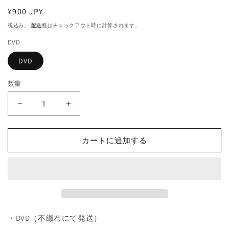
ィ
通
¥900 JPY
ア
(1)
常
税込み。
配送料
はチェックアウト時に計算されます。
を
価
開
DVD
格
く
DVD
数量
776.
776.
国
国
際
際
カートに追加する
捜
捜
査
査
（韓
（韓
国
国
映
映
画）
画）
の
の
・DVD（不織布にて発送）