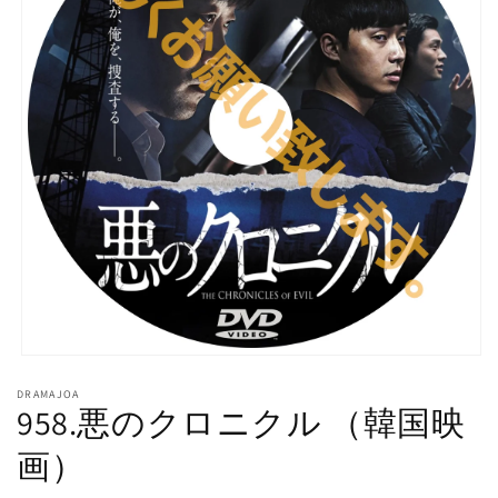
モ
ー
DRAMAJOA
ダ
958.悪のクロニクル （韓国映
ル
で
画）
メ
デ