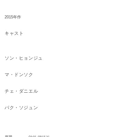
画）
画）
の
の
2015年作
数
数
量
量
キャスト
を
を
減
増
ら
や
す
す
ソン・ヒョンジュ
マ・ドンソク
チェ・ダニエル
パク・ソジュン