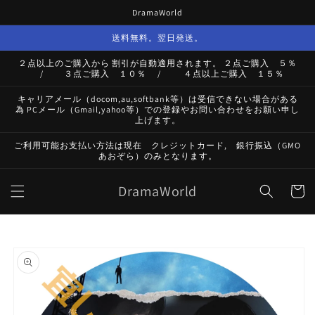
コンテ
DramaWorld
ンツに
進む
送料無料。翌日発送。
２点以上のご購入から 割引が自動適用されます。 ２点ご購入 ５％
/ ３点ご購入 １０％ / ４点以上ご購入 １５％
キャリアメール（docom,au,softbank等）は受信できない場合がある
為 PCメール（Gmail,yahoo等）での登録やお問い合わせをお願い申し
上げます。
ご利用可能お支払い方法は現在 クレジットカード, 銀行振込（GMO
あおぞら）のみとなります。
カ
DramaWorld
ー
ト
商品情
報にス
キップ