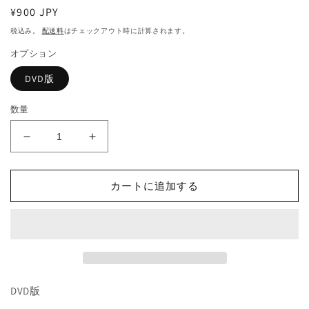
ィ
通
¥900 JPY
ア
常
(1)
税込み。
配送料
はチェックアウト時に計算されます。
を
価
開
オプション
格
く
DVD版
数量
958.
958.
悪
悪
の
の
カートに追加する
ク
ク
ロ
ロ
ニ
ニ
ク
ク
ル
ル
（韓
（韓
国
国
DVD版
映
映