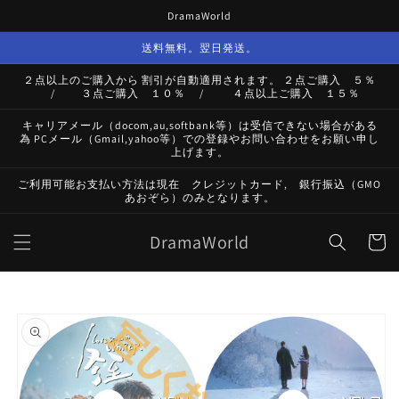
コンテ
DramaWorld
ンツに
進む
送料無料。翌日発送。
２点以上のご購入から 割引が自動適用されます。 ２点ご購入 ５％
/ ３点ご購入 １０％ / ４点以上ご購入 １５％
キャリアメール（docom,au,softbank等）は受信できない場合がある
為 PCメール（Gmail,yahoo等）での登録やお問い合わせをお願い申し
上げます。
ご利用可能お支払い方法は現在 クレジットカード, 銀行振込（GMO
あおぞら）のみとなります。
カ
DramaWorld
ー
ト
商品情
報にス
キップ