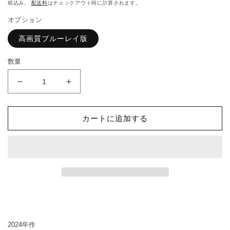
常
ィ
税込み。
配送料
はチェックアウト時に計算されます。
価
ア
オプション
(1)
格
を
高画質ブルーレイ版
開
く
数量
C625.
C625.
冬
冬
至
至
カートに追加する
の
の
数
数
量
量
を
を
減
増
ら
や
す
す
2024年作