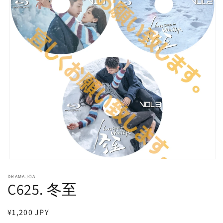
モ
ー
DRAMAJOA
ダ
C625. 冬至
ル
で
メ
通
¥1,200 JPY
デ