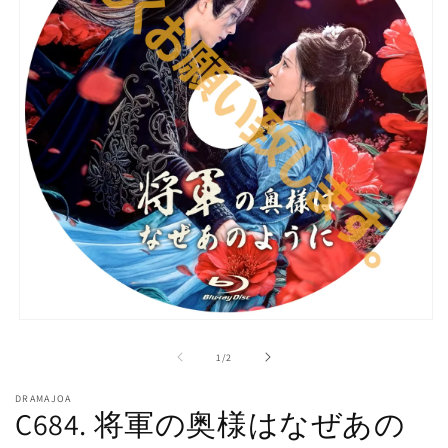
モ
ー
の
1
/
2
ダ
ル
DRAMAJOA
で
C684. 将軍の奥様はなぜあの
メ
デ