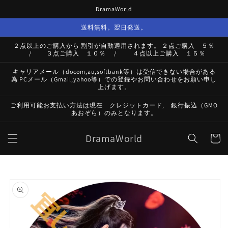
コンテ
DramaWorld
ンツに
進む
送料無料。翌日発送。
２点以上のご購入から 割引が自動適用されます。 ２点ご購入 ５％
/ ３点ご購入 １０％ / ４点以上ご購入 １５％
キャリアメール（docom,au,softbank等）は受信できない場合がある
為 PCメール（Gmail,yahoo等）での登録やお問い合わせをお願い申し
上げます。
ご利用可能お支払い方法は現在 クレジットカード, 銀行振込（GMO
あおぞら）のみとなります。
カ
DramaWorld
ー
ト
商品情
報にス
キップ