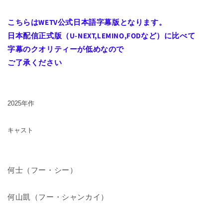
あ
あ
の
の
こちらはWETV公式日本語字幕版となります。
よ
よ
日本配信正式版（U-NEXT,LEMINO,FODなど）に比べて
う
う
字幕のクオリティーが低めなので
に
に
ご了承ください
の
の
数
数
量
量
を
を
2025年作
減
増
ら
や
キャスト
す
す
何士（フー・シー）
何山凱（フー・シャンカイ）