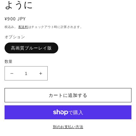
ように
ィ
ア
(1)
を
通
¥900 JPY
開
常
税込み。
配送料
はチェックアウト時に計算されます。
く
価
オプション
格
高画質ブルーレイ版
数量
C684.
C684.
将
将
軍
軍
カートに追加する
の
の
奥
奥
様
様
は
は
な
な
別のお支払い方法
ぜ
ぜ